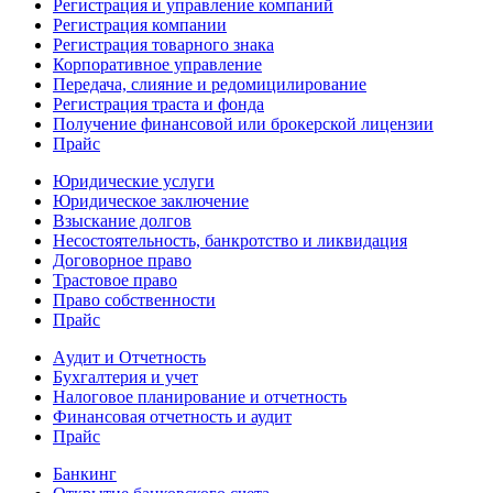
Регистрация и управление компаний
Регистрация компании
Регистрация товарного знака
Корпоративное управление
Передача, слияние и редомицилирование
Регистрация траста и фонда
Получение финансовой или брокерской лицензии
Прайс
Юридические услуги
Юридическое заключение
Взыскание долгов
Несостоятельность, банкротство и ликвидация
Договорное право
Трастовое право
Право собственности
Прайс
Aудит и Отчетность
Бухгалтерия и учет
Налоговое планирование и отчетность
Финансовая отчетность и аудит
Прайс
Банкинг