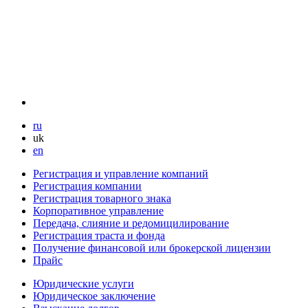
ru
uk
en
Регистрация и управление компаний
Регистрация компании
Регистрация товарного знака
Корпоративное управление
Передача, слияние и редомицилирование
Регистрация траста и фонда
Получение финансовой или брокерской лицензии
Прайс
Юридические услуги
Юридическое заключение