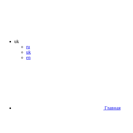
uk
ru
uk
en
Главная