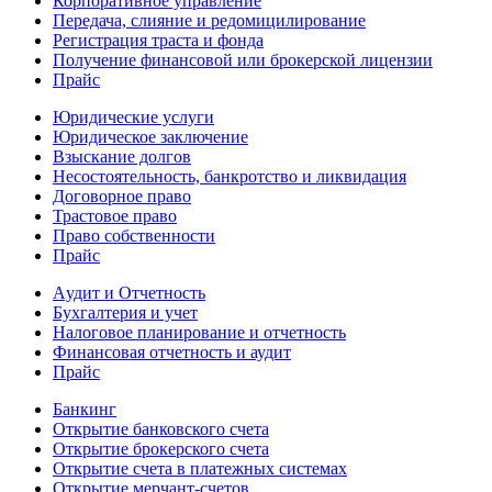
Корпоративное управление
Передача, слияние и редомицилирование
Регистрация траста и фонда
Получение финансовой или брокерской лицензии
Прайс
Юридические услуги
Юридическое заключение
Взыскание долгов
Несостоятельность, банкротство и ликвидация
Договорное право
Трастовое право
Право собственности
Прайс
Aудит и Отчетность
Бухгалтерия и учет
Налоговое планирование и отчетность
Финансовая отчетность и аудит
Прайс
Банкинг
Открытие банковского счета
Открытие брокерского счета
Открытие счета в платежных системах
Открытие мерчант-счетов