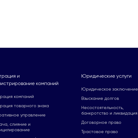
трация и
Юридические услуги
истрирование компаний
Юридическое заключение
трация компаний
Взыскание долгов
рация товарного знака
Несостоятельность,
банкротство и ликвидация
ративное управление
Договорное право
ча, слияние и
ицилирование
Трастовое право