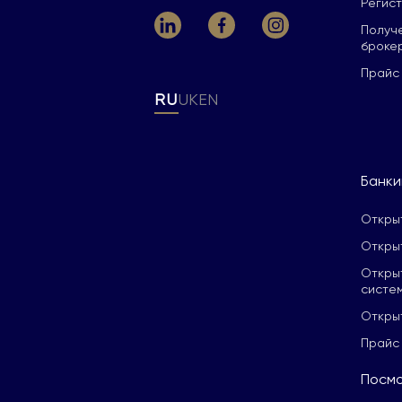
Регис
Получ
броке
Прайс
RU
UK
EN
Банки
Откры
Откры
Откры
систе
Откры
Прайс
Посмо