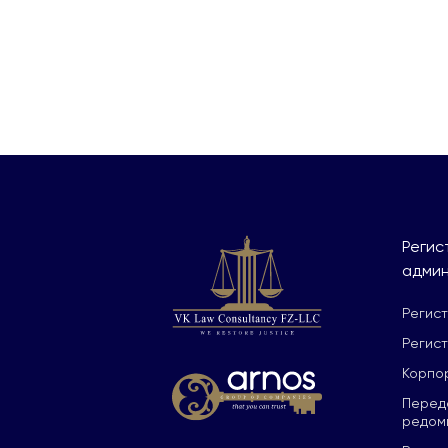
Регис
админ
Регис
Регист
Корпо
Переда
редом