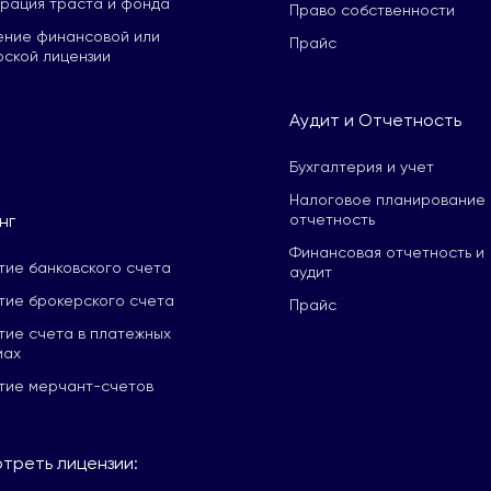
трация траста и фонда
Право собственности
ение финансовой или
Прайс
рской лицензии
Aудит и Отчетность
Бухгалтерия и учет
Налоговое планирование 
нг
отчетность
Финансовая отчетность и
тие банковского счета
аудит
тие брокерского счета
Прайс
тие счета в платежных
мах
тие мерчант-счетов
треть лицензии: