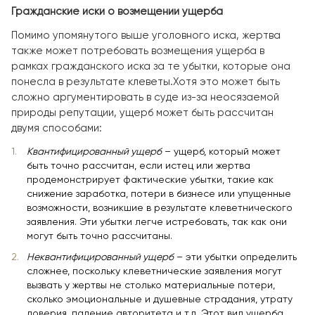
Гражданские иски о возмещении ущерба
Помимо упомянутого выше уголовного иска, жертва
также может потребовать возмещения ущерба в
рамках гражданского иска за те убытки, которые она
понесла в результате клеветы.Хотя это может быть
сложно аргументировать в суде из-за неосязаемой
природы репутации, ущерб может быть рассчитан
двумя способами:
Квантифицированный ущерб
– ущерб, который может
быть точно рассчитан, если истец или жертва
продемонстрирует фактические убытки, такие как
снижение заработка, потери в бизнесе или упущенные
возможности, возникшие в результате клеветнического
заявления. Эти убытки легче истребовать, так как они
могут быть точно рассчитаны.
Неквантифицированный ущерб
– эти убытки определить
сложнее, поскольку клеветнические заявления могут
вызвать у жертвы не столько материальные потери,
сколько эмоциональные и душевные страдания, утрату
доверия, падение авторитета и т.д. Этот вид ущерба