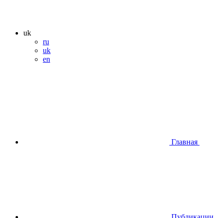
uk
ru
uk
en
Главная
Публикации