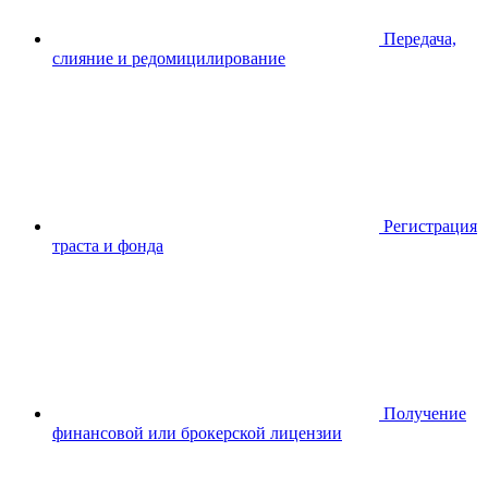
Передача,
слияние и редомицилирование
Регистрация
траста и фонда
Получение
финансовой или брокерской лицензии