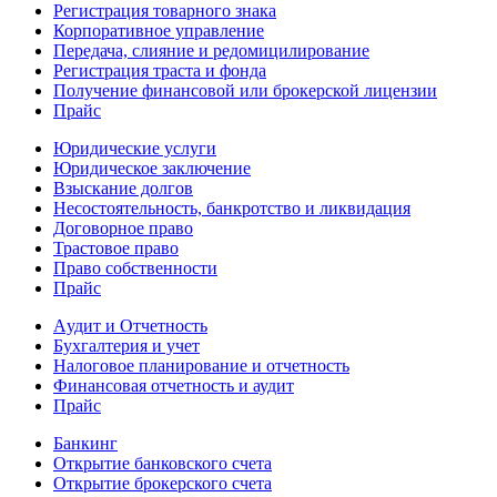
Регистрация товарного знака
Корпоративное управление
Передача, слияние и редомицилирование
Регистрация траста и фонда
Получение финансовой или брокерской лицензии
Прайс
Юридические услуги
Юридическое заключение
Взыскание долгов
Несостоятельность, банкротство и ликвидация
Договорное право
Трастовое право
Право собственности
Прайс
Aудит и Отчетность
Бухгалтерия и учет
Налоговое планирование и отчетность
Финансовая отчетность и аудит
Прайс
Банкинг
Открытие банковского счета
Открытие брокерского счета