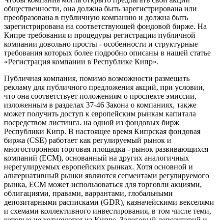
общественности, она должна быть зарегистрирована или
преобразована в публичную компанию и должна быть
зарегистрирована на соответствующей фондовой бирже. На
Кипре требования и процедуры регистрации публичной
компании довольно просты - особенности и структурные
требования которых более подробно описаны в нашей статье
«Регистрация компании в Республике Кипр».
Публичная компания, помимо возможности размещать
рекламу для публичного предложения акций, при условии,
что она соответствует положениям о проспекте эмиссии,
изложенным в разделах 37-46 Закона о компаниях, также
может получить доступ к европейским рынкам капитала
посредством листинга. на одной из фондовых бирж
Республики Кипр. В настоящее время Кипрская фондовая
биржа (CSE) работает как регулируемый рынок и
многосторонняя торговая площадка - рынок развивающихся
компаний (ECM), основанный на других аналогичных
нерегулируемых европейских рынках. Хотя основной и
альтернативный рынки являются сегментами регулируемого
рынка, ECM может использоваться для торговли акциями,
облигациями, правами, варрантами, глобальными
депозитарными расписками (GDR), казначейскими векселями
и схемами коллективного инвестирования, в том числе теми,
которые не котируются на Кипре. Залоговый депозитарий и