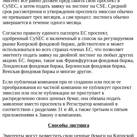
эмитент все равно должен представить свой проспект в
CySEC, а затем подать заявку на листинг на CSE. Средний
срок рассмотрения и утверждения проспекта эмиссии обычно
не превышает трех месяцев, а сам процесс листинга обычно
завершается в течение одного месяца.
Согласно правилу единого паспорта ЕС проспект,
одобренный CySEC и включенный в список на регулируемом
рынке Кипрской фондовой биржи, действителен и может
использоваться во всех странах-членах ЕС, что позволяет
эмитенту подать заявку на двойной листинг на любых других
акциях ЕС. биржи, такие как Франкфуртская фондовая биржа,
Лондонская фондовая биржа, Берлинская фондовая биржа,
Венская фондовая биржа и многие другие.
Если публичная компания при ее создании или после ее
преобразования из частной компании не публикует проспект
эмиссии или после публикации не приступает к
распределению своих ценных бумаг, она обязана подать
заявление вместо проспекта в Регистратор компаний в
соответствии с разделами 31 и 48, а также третьим и пятым
приложениями к Закону о компаниях.
Способы листинга
Эмитенты могут разместить свои ценные бумаги на Кипрской