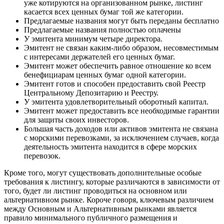
уже котируются на организованном рынке, листинг
касается всех ценных бумаг той же категории.
Предлагаемые названия могут быть переданы бесплатно
Предлагаемые названия полностью оплачены
У эмитента минимум четыре директора.
Эмитент не связан каким-либо образом, несовместимым
с интересами держателей его ценных бумаг.
Эмитент может обеспечить равное отношение ко всем
бенефициарам ценных бумаг одной категории.
Эмитент готов и способен предоставить свой Реестр
Центральному Депозитарию и Реестру.
У эмитента удовлетворительный оборотный капитал.
Эмитент может предоставить все необходимые гарантии
для защиты своих инвесторов.
Большая часть доходов или активов эмитента не связана
с морскими перевозками, за исключением случаев, когда
деятельность эмитента находится в сфере морских
перевозок.
Кроме того, могут существовать дополнительные особые
требования к листингу, которые различаются в зависимости от
того, будет ли листинг проводиться на основном или
альтернативном рынке. Короче говоря, ключевым различием
между Основным и Альтернативным рынками является
правило минимального публичного размещения и