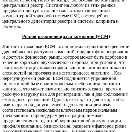
центральный реестр. Листинг на любом из этих рынков
предлагает доступ к полностью автоматизированной
компьютерной торговой системе CSE, состоящей из
центрального депозитария реестра и системы клиринга и
расчетов.
Рынок развивающихся компаний (ECM)
Листинг с помощью ECM - отличное альтернативное решение
для небольших растущих компаний, ищущих финансирование
и доступ к фондовому рынку, которое может быть одобрено в
течение короткого двухмесячного периода, при условии, что
вся документация подана правильно и не возникнет никаких
сложностей на протяжении всего процесса листинга. . Как
нерегулируемый рынок, ECM подчиняется упрощенной
нормативной базе и минимальным требованиям листинга
капитала, что может значительно снизить затраты, время и
рабочую нагрузку как для регистрации, так и для соблюдения
ежегодных требований. Однако, сказав, что для того, чтобы
иметь право на допуск, эмитент должен по-прежнему
соответствовать нескольким ключевым первоначальным
требованиям и процедурам регистрации, помимо
представления стандартной корпоративной документации,
профиля компании, бизнес-плана, раскрытия факторов риска
и соответствующих деклараций. . В первую очередь это